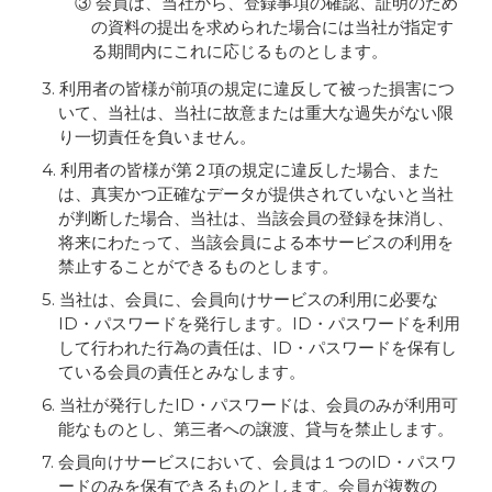
③ 会員は、当社から、登録事項の確認、証明のため
の資料の提出を求められた場合には当社が指定す
る期間内にこれに応じるものとします。
3. 利用者の皆様が前項の規定に違反して被った損害につ
いて、当社は、当社に故意または重大な過失がない限
り一切責任を負いません。
4. 利用者の皆様が第２項の規定に違反した場合、また
は、真実かつ正確なデータが提供されていないと当社
が判断した場合、当社は、当該会員の登録を抹消し、
将来にわたって、当該会員による本サービスの利用を
禁止することができるものとします。
5. 当社は、会員に、会員向けサービスの利用に必要な
ID・パスワードを発行します。ID・パスワードを利用
して行われた行為の責任は、ID・パスワードを保有し
ている会員の責任とみなします。
6. 当社が発行したID・パスワードは、会員のみが利用可
能なものとし、第三者への譲渡、貸与を禁止します。
7. 会員向けサービスにおいて、会員は１つのID・パスワ
ードのみを保有できるものとします。会員が複数の