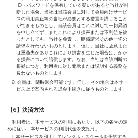
ID・パスワードを保有している疑いがあると当社が判
断した場合、当社は当該会員に対して会員向けサービ
スの利用禁止等の当社が必要とする措置を講じること
ができるものとし、当該会員はこれに対して一切異議
を申し立てず、またこれにより損害または不利益を被
ったとしても、当社を免責し、賠償請求その他一切の
請求を行わないものとします。但し、当社に故意また
は重過失がありこれにより損害を生じた場合は、かか
る損害について賠償します。なお、当社は当該判断の
根拠につき、利用者に対し開示または説明する義務を
負わないものとします。
8. 会員は、随時退会可能です。但し、その場合は本サー
ビス上で案内される退会手続きに従うものとします。
【6】決済方法
利用者は、本サービスの利用にあたり、以下の各号の定
めに従い、本サービスの利用代金を支払う。
1. 本サービスを利用してレンタル・スクールを予約する